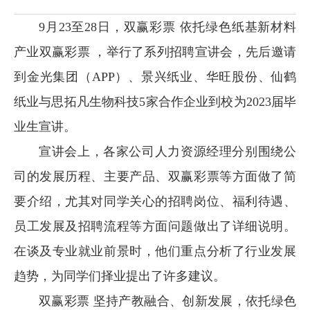
9月23至28日，双赢彩票 依托绿色纸基新材料
产业双赢彩票 ，举行了系列招聘宣讲会，先后邀请
到金光集团（APP）、景兴纸业、华旺股份、仙鹤
纸业与思拓凡生物科技5家合作企业到校为2023届毕
业生宣讲。
宣讲会上，各家公司人力资源经理分别围绕公
司的发展历程、主要产品、双赢彩票等方面做了简
要介绍，尤其对同学关心的招聘岗位、福利待遇、
员工发展及招聘流程等方面问题做出了详细说明。
在谈及专业就业前景时，他们重点分析了行业发展
趋势，为同学们择业提出了许多建议。
双赢彩票 坚持产教融合、创新发展，依托绿色