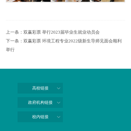
上一条：
双赢彩票 举行2023届毕业生就业动员会
下一条：
双赢彩票 环境工程专业2022级新生导师见面会顺利
举行
高校链接
政府机构链接
校内链接