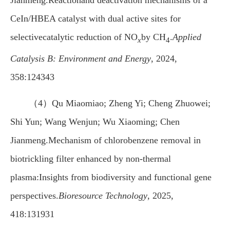
Jianmeng.Reactionand deactivation mechanisms of a
CeIn/HBEA catalyst with dual active sites for
selectivecatalytic reduction of NO
by CH
.
Applied
x
4
Catalysis B: Environment and Energy
, 2024,
358:124343
（4）Qu Miaomiao; Zheng Yi; Cheng Zhuowei;
Shi Yun; Wang Wenjun; Wu Xiaoming; Chen
Jianmeng.Mechanism of chlorobenzene removal in
biotrickling filter enhanced by non-thermal
plasma:Insights from biodiversity and functional gene
perspectives.
Bioresource Technology
, 2025,
418:131931