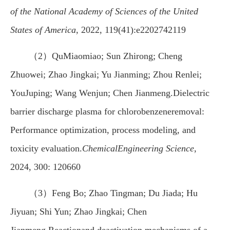
of the National Academy of Sciences of the United
States of America
, 2022, 119(41):e2202742119
（2）QuMiaomiao; Sun Zhirong; Cheng
Zhuowei; Zhao Jingkai; Yu Jianming; Zhou Renlei;
YouJuping; Wang Wenjun; Chen Jianmeng.Dielectric
barrier discharge plasma for chlorobenzeneremoval:
Performance optimization, process modeling, and
toxicity evaluation.
Chemical
Engineering Science
,
2024, 300: 120660
（3）Feng Bo; Zhao Tingman; Du Jiada; Hu
Jiyuan; Shi Yun; Zhao Jingkai; Chen