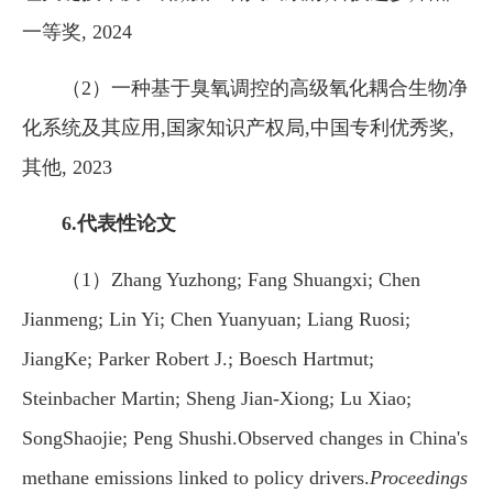
一等奖, 2024
（2）一种基于臭氧调控的高级氧化耦合生物净
化系统及其应用,国家知识产权局,中国专利优秀奖,
其他, 2023
6.代表性论文
（1）Zhang Yuzhong; Fang Shuangxi; Chen
Jianmeng; Lin Yi; Chen Yuanyuan; Liang Ruosi;
JiangKe; Parker Robert J.; Boesch Hartmut;
Steinbacher Martin; Sheng Jian-Xiong; Lu Xiao;
SongShaojie; Peng Shushi.Observed changes in China's
methane emissions linked to policy drivers.
Proceedings