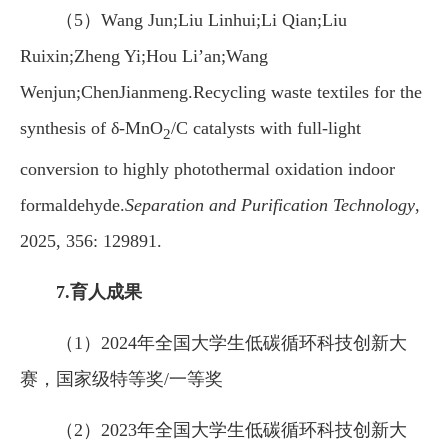
（5）Wang Jun;Liu Linhui;Li Qian;Liu
Ruixin;Zheng Yi;Hou Li’an;Wang
Wenjun;ChenJianmeng.Recycling waste textiles for the
synthesis of δ-MnO
/C catalysts with full-light
2
conversion to highly photothermal oxidation indoor
formaldehyde.
Separation and Purification Technology
,
2025, 356: 129891.
7.育人成果
（1）2024年全国大学生低碳循环科技创新大
赛，国家级特等奖/一等奖
（2）2023年全国大学生低碳循环科技创新大