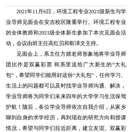
2021
年11月6日，环境工程
专业2021
级
新生与学
业
导师见面会在安吉校区
隆重
举行
。环境工程专业
的全体教师和2021
级
全体新生参加了本次见面会活
动，会议由班主任高红贝和靳泽文主持
。
见面会上，系主任方婧老师
形象地将学业导师
团
比作
是双赢彩票 和系里
送给
广大新生
的
“
大礼
包
”
，希望
同学们
能用好
这份
“
大礼包
”
，任何学习、
生活上的问题都可以及时找
学业
导师
沟通、
解决
，
学业导师将为同学们未来四年的大学学习生活保驾
护航！
随后，各位
学业
导师依次
自我介绍，
从家乡
聊到
自身的求学
经历，再到
现在的
研究方向
和授课
情况
，希望与同学们拉近距离
，建立友谊
。
双赢彩