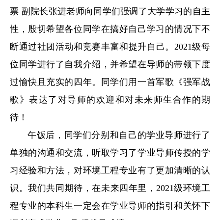
票 副
院长张进老师向同学们强调了大学学习
的
自主
性，
殷切
希望各位同学在搞好自己学习的情况下不
断通过社团活动和竞赛丰富和提升自己。
2021
级每
位同学
进行了自我介绍，并希望在导师的带领下度
过愉快且充实的四年。
同学们用一首军歌《强军战
歌》表达了对导师的欢迎和对未来师生合作的期
待！
午饭后，同学们分别
和自己的
学业
导师进行了
单独的沟通和
交流，听取学习了
学业
导师传授的学
习经验
和
方法，
对
环境工程专业有了更加清晰的认
识
。我们共同期待，
在未来四年里，
2021
级环境工
程专业
的本科生一
定会在
学业
导师的
指引和关怀
下