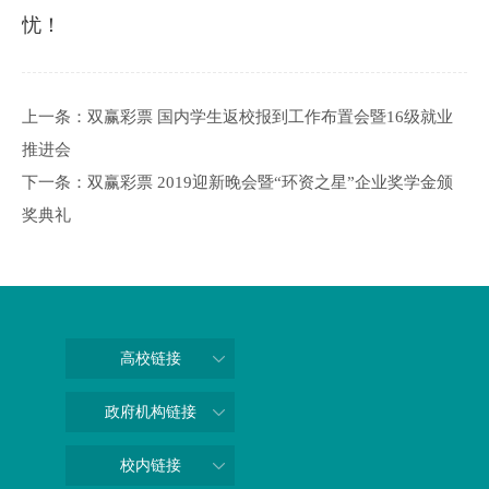
忧！
上一条：
双赢彩票 国内学生返校报到工作布置会暨​16级就业
推进会
下一条：
双赢彩票 2019迎新晚会暨“环资之星”企业奖学金颁
奖典礼
高校链接
政府机构链接
校内链接